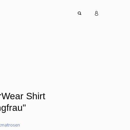
irWear Shirt
gfrau"
tmatrosen