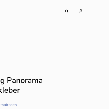
rg Panorama
kleber
tmatrosen