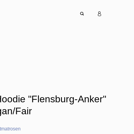
oodie "Flensburg-Anker"
gan/Fair
tmatrosen