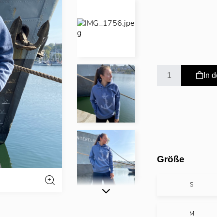
In 
Größe
S
M