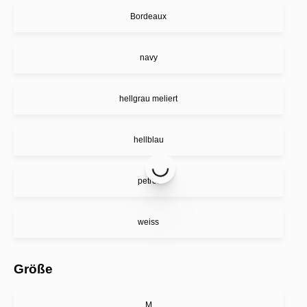
Bordeaux
navy
hellgrau meliert
hellblau
petrol
weiss
Größe
M