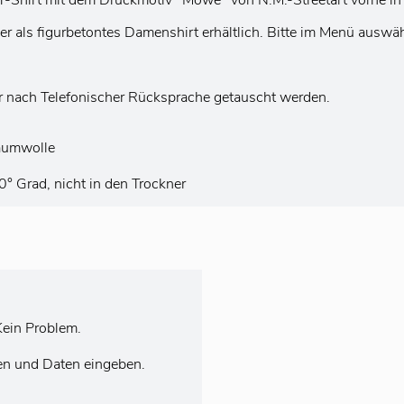
-T-Shirt mit dem Druckmotiv "Möwe" von N.M.-Streetart vorne in 
der als figurbetontes Damenshirt erhältlich. Bitte im Menü auswä
r nach Telefonischer Rücksprache getauscht werden.
aumwolle
 Grad, nicht in den Trockner
ein Problem.
en und Daten eingeben.