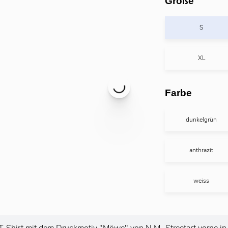
Größe
S
XL
Farbe
dunkelgrün
anthrazit
weiss