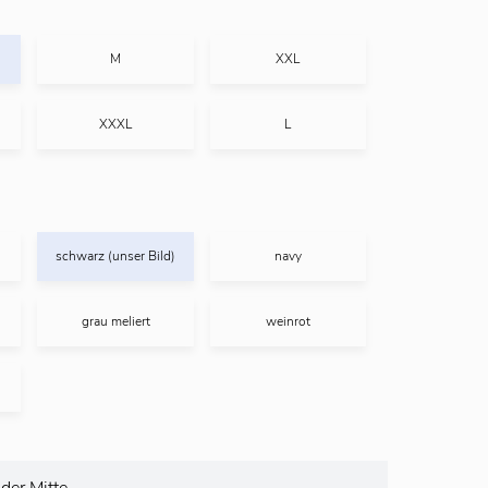
M
XXL
XXXL
L
schwarz (unser Bild)
navy
grau meliert
weinrot