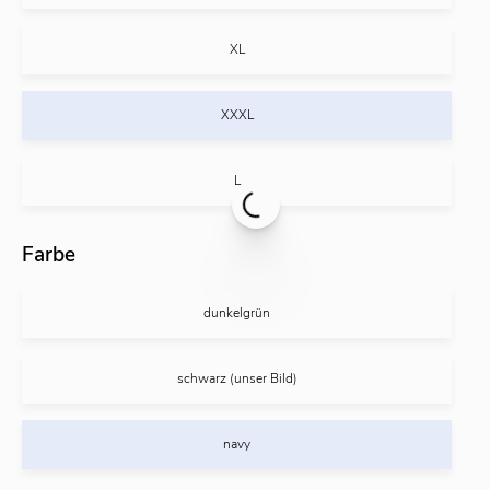
XL
XXXL
L
Farbe
dunkelgrün
schwarz (unser Bild)
navy