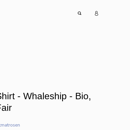
hirt - Whaleship - Bio,
air
tmatrosen