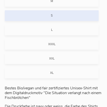
M
S
L
XXXL
XXL
XL
Bestes Bio/vegan und fair zertifiziertes Unisex-Shirt mit
dem Digitaldruckmotiv "Die Situation verlangt nach einem
Fischbrötchen"
Die Druckfarbe ist navy oder weiss, die Farbe des Shirts