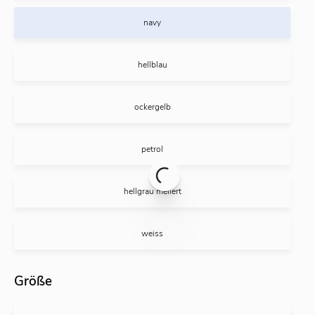
navy
hellblau
ockergelb
petrol
hellgrau meliert
weiss
Größe