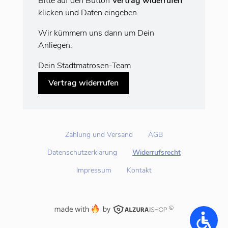
Bitte auf den Button
Vertrag widerrufen
klicken und Daten eingeben.
Wir kümmern uns dann um Dein
Anliegen.
Dein Stadtmatrosen-Team
Vertrag widerrufen
Zahlung und Versand
AGB
Datenschutzerklärung
Widerrufsrecht
Impressum
Kontakt
©
Accessi