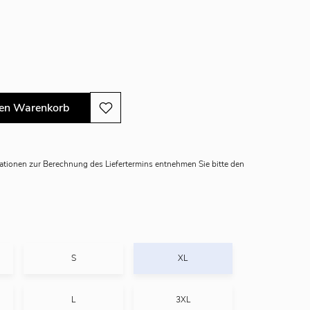
den Warenkorb
mationen zur Berechnung des Liefertermins entnehmen Sie bitte den
S
XL
L
3XL