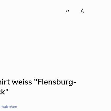
irt weiss "Flensburg-
ck"
tmatrosen